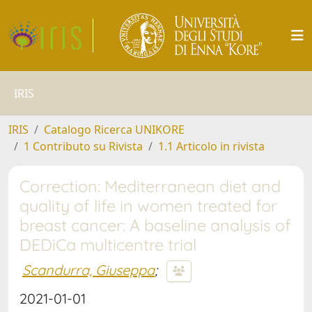
IRIS
IRIS
Catalogo Ricerca UNIKORE
1 Contributo su Rivista
1.1 Articolo in rivista
Correction: Mediterranean diet and
quality of life in women treated for
breast cancer: A baseline analysis of
DEDiCa multicentre trial
Scandurra, Giuseppa
;
2021-01-01