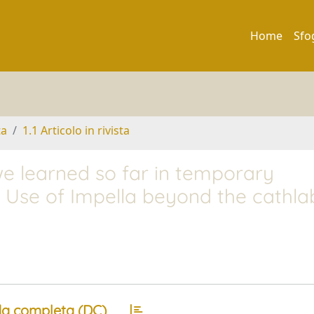
Home
Sfo
ta
1.1 Articolo in rivista
 learned so far in temporary
 Use of Impella beyond the cathla
a completa (DC)