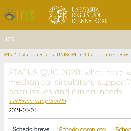
IRIS
IRIS
Catalogo Ricerca UNIKORE
1 Contributo su Rivis
STATUS QUO 2020: what have we
mechanical circulatory support?
open issues and clinical needs
Federico pappalardo
2021-01-01
Scheda breve
Scheda completa
Sched