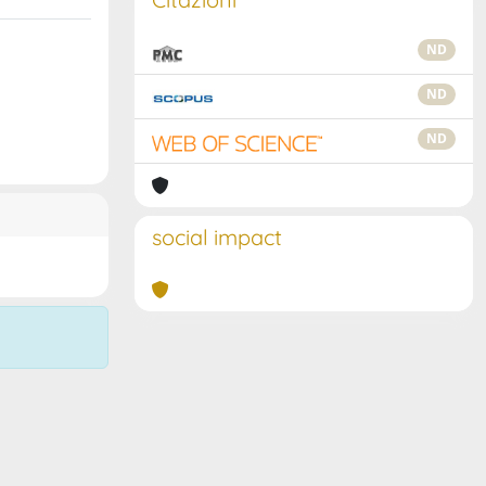
ND
ND
ND
social impact