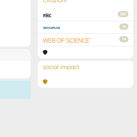
ND
16
14
social impact