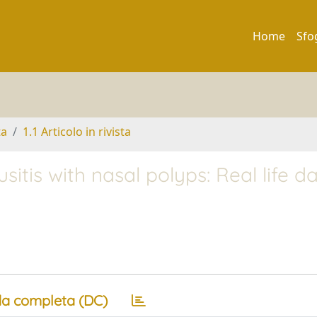
Home
Sfo
ta
1.1 Articolo in rivista
itis with nasal polyps: Real life da
a completa (DC)