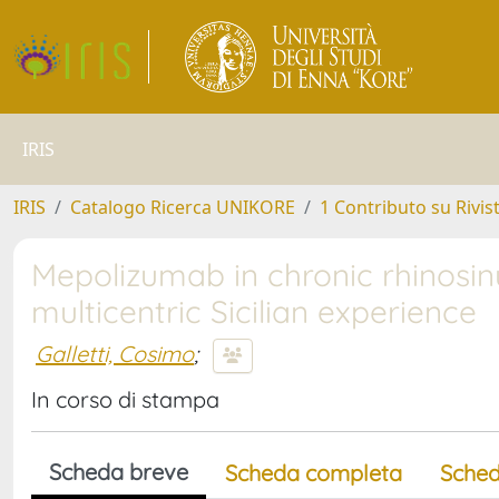
IRIS
IRIS
Catalogo Ricerca UNIKORE
1 Contributo su Rivis
Mepolizumab in chronic rhinosinus
multicentric Sicilian experience
Galletti, Cosimo
;
In corso di stampa
Scheda breve
Scheda completa
Sched