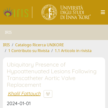
IRIS
IRIS
Catalogo Ricerca UNIKORE
1 Contributo su Rivista
1.1 Articolo in rivista
Ubiquitary Presence of
Hypoattenuated Lesions Following
Transcatheter Aortic Valve
Replacement
Khalil Fattouch
2024-01-01