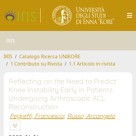
IRIS
IRIS
Catalogo Ricerca UNIKORE
1 Contributo su Rivista
1.1 Articolo in rivista
Reflecting on the Need to Predict
Knee Instability Early in Patients
Undergoing Arthroscopic ACL
Reconstruction
Pegreffi, Francesco
;
Russo, Arcangelo