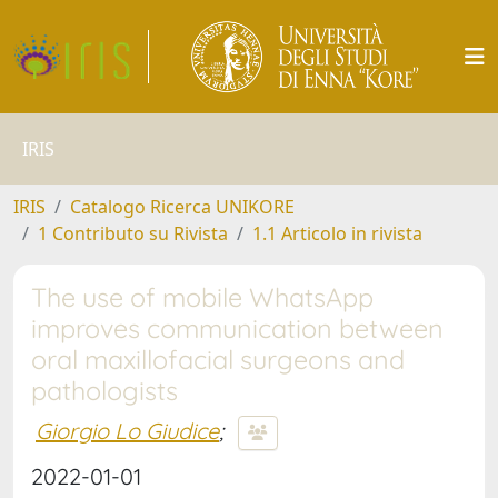
IRIS
IRIS
Catalogo Ricerca UNIKORE
1 Contributo su Rivista
1.1 Articolo in rivista
The use of mobile WhatsApp
improves communication between
oral maxillofacial surgeons and
pathologists
Giorgio Lo Giudice
;
2022-01-01