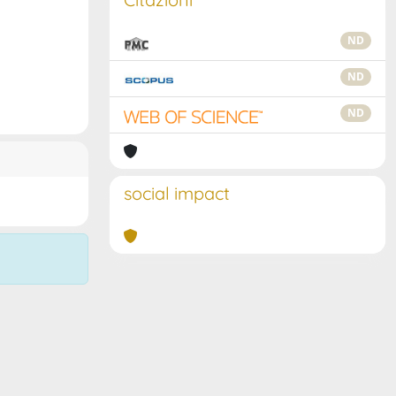
ND
ND
ND
social impact