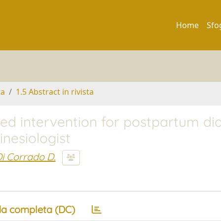
Home
Sfo
ta
1.5 Abstract in rivista
ed intervention for postpartum dia
inesiologist
i Corrado D.
a completa (DC)