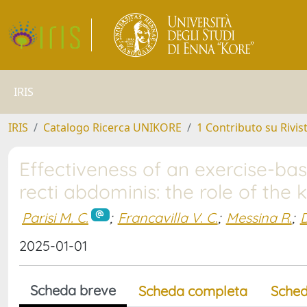
IRIS
IRIS
Catalogo Ricerca UNIKORE
1 Contributo su Rivis
Effectiveness of an exercise-bas
recti abdominis: the role of the k
Parisi M. C.
;
Francavilla V. C.
;
Messina R.
;
D
2025-01-01
Scheda breve
Scheda completa
Sched