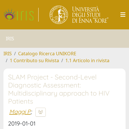
IRIS
IRIS
Catalogo Ricerca UNIKORE
1 Contributo su Rivista
1.1 Articolo in rivista
SLAM Project - Second-Level
Diagnostic Assessment:
Multidisciplinary approach to HIV
Patients
Maggi P
;
2019-01-01