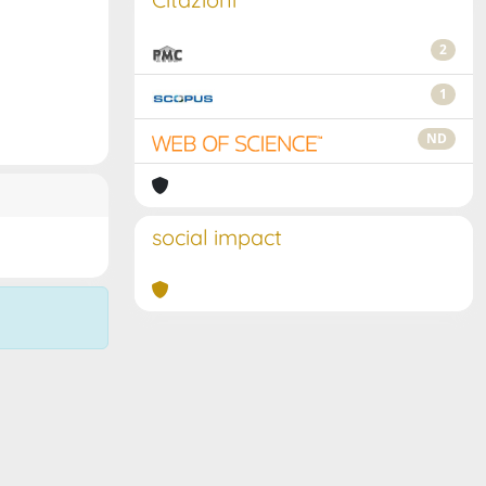
2
1
ND
social impact