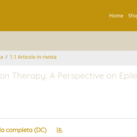
Home
Sfo
ta
1.1 Articolo in rivista
on Therapy: A Perspective on Epile
a completa (DC)