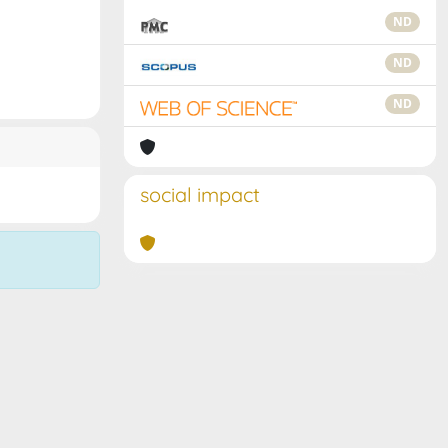
ND
ND
ND
social impact