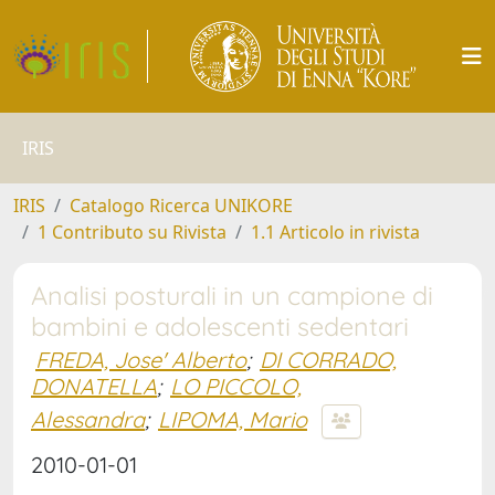
IRIS
IRIS
Catalogo Ricerca UNIKORE
1 Contributo su Rivista
1.1 Articolo in rivista
Analisi posturali in un campione di
bambini e adolescenti sedentari
FREDA, Jose' Alberto
;
DI CORRADO,
DONATELLA
;
LO PICCOLO,
Alessandra
;
LIPOMA, Mario
2010-01-01