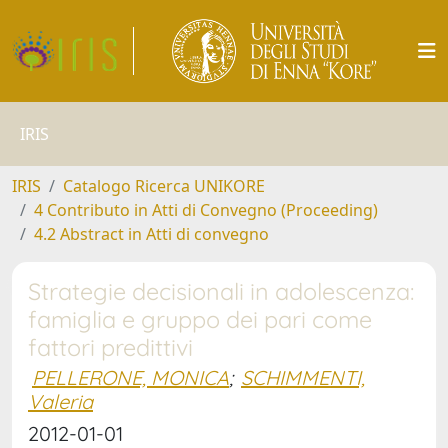
IRIS
IRIS
Catalogo Ricerca UNIKORE
4 Contributo in Atti di Convegno (Proceeding)
4.2 Abstract in Atti di convegno
Strategie decisionali in adolescenza:
famiglia e gruppo dei pari come
fattori predittivi
PELLERONE, MONICA
;
SCHIMMENTI,
Valeria
2012-01-01