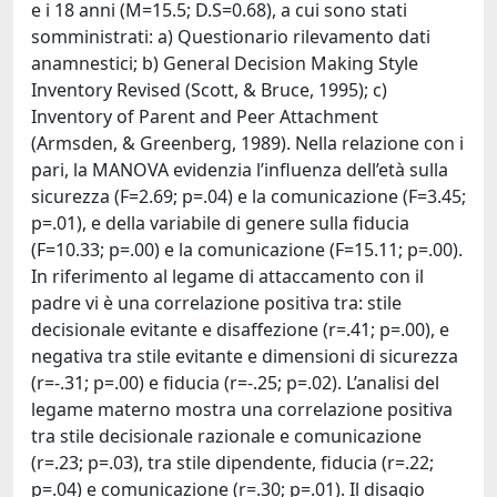
e i 18 anni (M=15.5; D.S=0.68), a cui sono stati
somministrati: a) Questionario rilevamento dati
anamnestici; b) General Decision Making Style
Inventory Revised (Scott, & Bruce, 1995); c)
Inventory of Parent and Peer Attachment
(Armsden, & Greenberg, 1989). Nella relazione con i
pari, la MANOVA evidenzia l’influenza dell’età sulla
sicurezza (F=2.69; p=.04) e la comunicazione (F=3.45;
p=.01), e della variabile di genere sulla fiducia
(F=10.33; p=.00) e la comunicazione (F=15.11; p=.00).
In riferimento al legame di attaccamento con il
padre vi è una correlazione positiva tra: stile
decisionale evitante e disaffezione (r=.41; p=.00), e
negativa tra stile evitante e dimensioni di sicurezza
(r=-.31; p=.00) e fiducia (r=-.25; p=.02). L’analisi del
legame materno mostra una correlazione positiva
tra stile decisionale razionale e comunicazione
(r=.23; p=.03), tra stile dipendente, fiducia (r=.22;
p=.04) e comunicazione (r=.30; p=.01). Il disagio