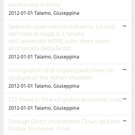
economico in Italia
2012-01-01 Talamo, Giuseppina
Speciale osservatorio industria: La crisi
dell'isola ai raggi X. L'analisi
dell'università KORE sullo stato socio-
economico della Sicilia.
2012-01-01 Talamo, Giuseppina
Immigration and organizaed crime: an
analysis of the Italian situation.
2012-01-01 Talamo, Giuseppina
FDI flows in time of global economic crisis
2012-01-01 Talamo, Giuseppina
Foreign Direct Investment Flows and the
Global Economic Crisis