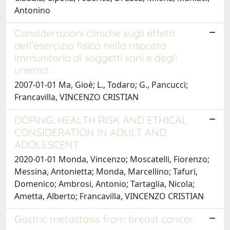
Antonino
Considerazioni cliniche sugli effetti
dell’esercizio fisico nella risposta
immunitaria di soggetti sani e degli
uremici. .
2007-01-01 Ma, Gioè; L., Todaro; G., Pancucci;
Francavilla, VINCENZO CRISTIAN
DOPING: HEALTH RISK AND ETHICAL
CONSIDERATION IN ADULT AND
ADOLESCENT
2020-01-01 Monda, Vincenzo; Moscatelli, Fiorenzo;
Messina, Antonietta; Monda, Marcellino; Tafuri,
Domenico; Ambrosi, Antonio; Tartaglia, Nicola;
Ametta, Alberto; Francavilla, VINCENZO CRISTIAN
Gastric metastasis from breast cancer