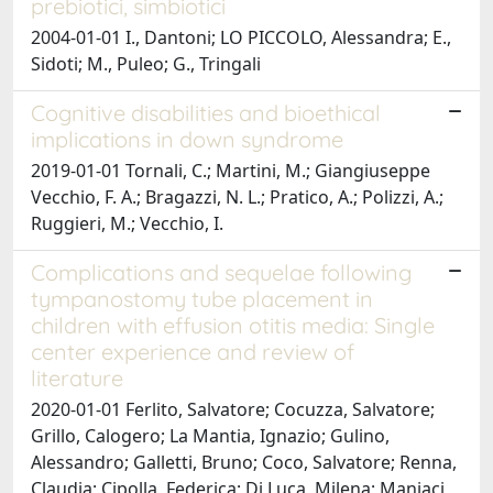
prebiotici, simbiotici
2004-01-01 I., Dantoni; LO PICCOLO, Alessandra; E.,
Sidoti; M., Puleo; G., Tringali
Cognitive disabilities and bioethical
implications in down syndrome
2019-01-01 Tornali, C.; Martini, M.; Giangiuseppe
Vecchio, F. A.; Bragazzi, N. L.; Pratico, A.; Polizzi, A.;
Ruggieri, M.; Vecchio, I.
Complications and sequelae following
tympanostomy tube placement in
children with effusion otitis media: Single
center experience and review of
literature
2020-01-01 Ferlito, Salvatore; Cocuzza, Salvatore;
Grillo, Calogero; La Mantia, Ignazio; Gulino,
Alessandro; Galletti, Bruno; Coco, Salvatore; Renna,
Claudia; Cipolla, Federica; Di Luca, Milena; Maniaci,