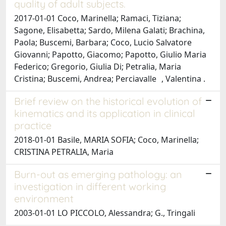
quality of adult subjects.
2017-01-01 Coco, Marinella; Ramaci, Tiziana;
Sagone, Elisabetta; Sardo, Milena Galati; Brachina,
Paola; Buscemi, Barbara; Coco, Lucio Salvatore
Giovanni; Papotto, Giacomo; Papotto, Giulio Maria
Federico; Gregorio, Giulia Di; Petralia, Maria
Cristina; Buscemi, Andrea; Perciavalle , Valentina .
Brief review on the historical evolution of
kinematics and its application in clinical
practice
2018-01-01 Basile, MARIA SOFIA; Coco, Marinella;
CRISTINA PETRALIA, Maria
Burn-out as emerging pathology: an
investigation in different working
environment
2003-01-01 LO PICCOLO, Alessandra; G., Tringali