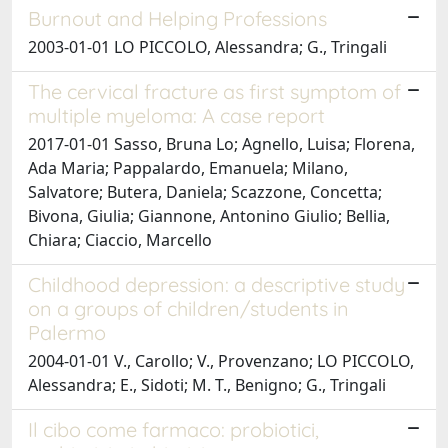
Burnout and Helping Professions
2003-01-01 LO PICCOLO, Alessandra; G., Tringali
The cervical fracture as first symptom of
multiple myeloma: A case report
2017-01-01 Sasso, Bruna Lo; Agnello, Luisa; Florena,
Ada Maria; Pappalardo, Emanuela; Milano,
Salvatore; Butera, Daniela; Scazzone, Concetta;
Bivona, Giulia; Giannone, Antonino Giulio; Bellia,
Chiara; Ciaccio, Marcello
Childhood depression: a descriptive study
on a groups of children/students in
Palermo
2004-01-01 V., Carollo; V., Provenzano; LO PICCOLO,
Alessandra; E., Sidoti; M. T., Benigno; G., Tringali
Il cibo come farmaco: probiotici,