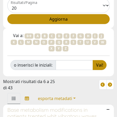
Risultati/Pagina
Vai a:
0-9
A
B
C
D
E
F
G
H
I
J
K
L
M
N
O
P
Q
R
S
T
U
V
W
X
Y
Z
o inserisci le iniziali:
Mostrati risultati da 6 a 25
di 43
esporta metadati
Base metabolism modifications in
patients treated whit vibratory waves