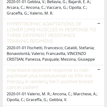
2020-01-01 Gebbia, V.; Bellavia, G.; Bajardi, E. A.;
Arcara, C.; Ancona, C.; Vaccaro, G.; Cipolla, C.;
Graceffa, G.; Valerio, M. R.
HYPERTROPHIC ADAPTATIONS OF
LOWER LIMB MUSCLES IN RESPONSE TO
THREE DIFFERENT RESISTANCE
TRAINING REGIMENS
2020-01-01 Fischetti, Francesco; Cataldi, Stefania;
Bonavolontà, Valerio; Francavilla, VINCENZO
CRISTIAN; Panessa, Pasquale; Messina, Giuseppe
Impressive objective response to nab-
paclitaxel plus trastuzumab as fifth line
therapy in aelderly her2-positive breast
cancer patient
2020-01-01 Valerio, M. R.; Ancona, C.; Marchese, A.;
Cipolla, C.; Graceffa, G.; Gebbia, V.