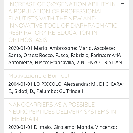
INCREASE OF OXYGENATION ABILITY IN
A POPULATION OF PROFESSIONAL
FLAUTISTS WITH THE NEW AND
INNOVATIVE TOOL OF DIAPHRAGMATIC
RESPIRATORY RE-EDUCATION IN
ORTHOSTASIS
2020-01-01 Mario, Ambrosone; Mario, Ascolese;
Sante, Orzes; Rocco, Fusco; Fabrizio, Farina; mAriA
AntoniettA, Fusco; Francavilla, VINCENZO CRISTIAN
Motivazione e Burnout
2004-01-01 LO PICCOLO, Alessandra; M., DI CHIARA;
E., Sidoti; D., Palumbo; G., Tringali
NANOCARRIERS AS A POSSIBLE
NEUROPEPTIDES DELIVERY SYSTEMS IN
THE BRAIN
2020-01-01 Di maio, Girolamo; Monda, Vincenzo;