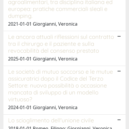
agroalimentari, tra disciplina italiana ed
europea: pratiche commerciali sleali e
dumping.
2021-01-01 Giorgianni, Veronica
Le ancora attuali riflessioni sul contratto
tra il chirurgo e il paziente e sulla
revocabilità del consenso prestato
2025-01-01 Giorgianni, Veronica
Le società di mutuo soccorso e le mutue
assicuratrici dopo il Codice del Terzo
Settore: nuova possibilità o occasione
mancata di sviluppo di un modello
virtuoso?
2024-01-01 Giorgianni, Veronica
Lo scioglimento dell'unione civile
2018-01-01 Romeo, Filippo; Giorgianni, Veronica