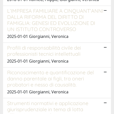
L’IMPRESA FAMILIARE A CINQUANT’ANNI
DALLA RIFORMA DEL DIRITTO DI
FAMIGLIA: GENESI ED EVOLUZIONE DI
UN ISTITUTO CONTROVERSO
2025-01-01 Giorgianni, Veronica
Profili di responsabilità civile dei
professionisti tecnici intellettuali
2025-01-01 Giorgianni, Veronica
Riconoscimento e quantificazione del
danno parentale ai figli, tra oneri
probatori e nesso di causalità.
2025-01-01 Giorgianni, Veronica
Strumenti normativi e applicazione
giurisprudenziale in tema di lotta