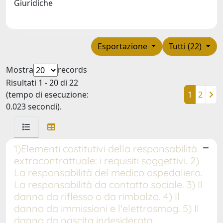
Giuridiche
Esportazione
Tutti (22)
Mostra
records
Risultati 1 - 20 di 22
(tempo di esecuzione:
1
2
0.023 secondi).
1)Elementi costitutivi della responsabilità
extracontrattuale: i requisiti soggettivi. 2)
La responsabilità del medico ospedaliero.
La responsabilità da contatto sociale. 3) Il
danno da riflesso o da rimbalzo. 4) Il
danno da immissioni e l'elettrosmog. 5) Il
danno da nascita indesiderata.