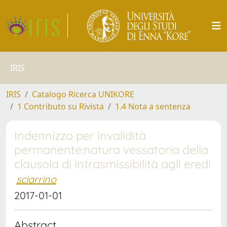
IRIS
IRIS
Catalogo Ricerca UNIKORE
1 Contributo su Rivista
1.4 Nota a sentenza
Indennizzo per invalidità
permanente:natura vessatoria della
clausola di intrasmissibilità agli eredi
sciarrino
2017-01-01
Abstract