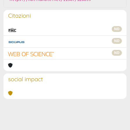
Citazioni
ND
ND
ND
social impact