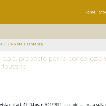
Home
Sfo
ta
1.4 Nota a sentenza
0 c.p.c. proposto per la cancellazio
tributario
ista dall’art. 47, D.Lgs. n. 546/1992, essendo calibrata sulla