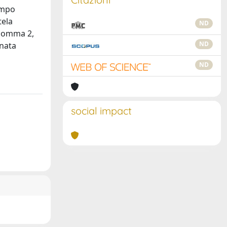
empo
tela
ND
, comma 2,
ND
inata
ND
social impact