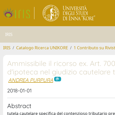
IRIS
IRIS
Catalogo Ricerca UNIKORE
1 Contributo su Rivis
Ammissibile il ricorso ex. Art. 70
d'ipoteca nel giudizio cautelare 
ANDREA PURPURA
2018-01-01
Abstract
tutela cautelare specifica del contenzioso tributario prev