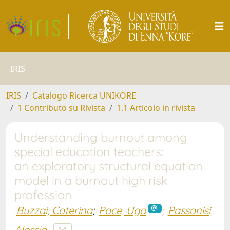
IRIS
IRIS
Catalogo Ricerca UNIKORE
1 Contributo su Rivista
1.1 Articolo in rivista
Understanding burnout among
special education teachers:
an exploratory structural equation
model in a burnout high risk
profession
Buzzai, Caterina
;
Pace, Ugo
;
Passanisi,
Alessia