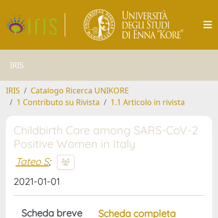
IRIS
IRIS
Catalogo Ricerca UNIKORE
1 Contributo su Rivista
1.1 Articolo in rivista
Childbirth Care among SARS-CoV-2
Positive Women in Italy
Tateo S
;
2021-01-01
Scheda breve
Scheda completa