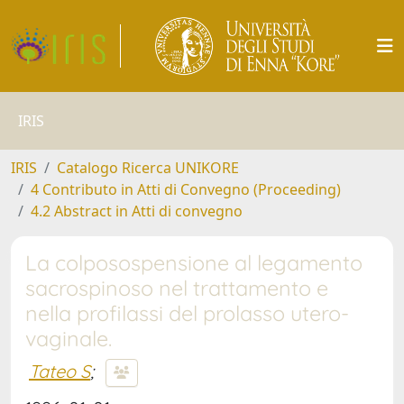
IRIS
IRIS
Catalogo Ricerca UNIKORE
4 Contributo in Atti di Convegno (Proceeding)
4.2 Abstract in Atti di convegno
La colposospensione al legamento
sacrospinoso nel trattamento e
nella profilassi del prolasso utero-
vaginale.
Tateo S
;