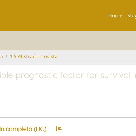
Home
Sfo
ta
1.5 Abstract in rivista
ible prognostic factor for survival i
a completa (DC)