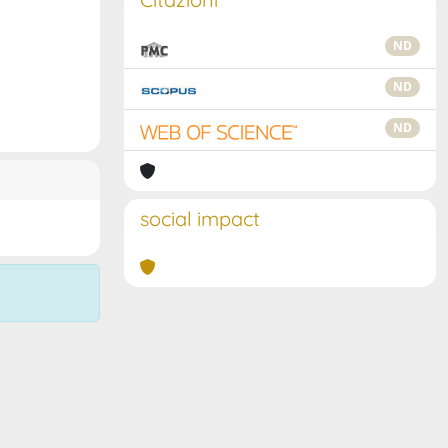
ND
ND
ND
social impact