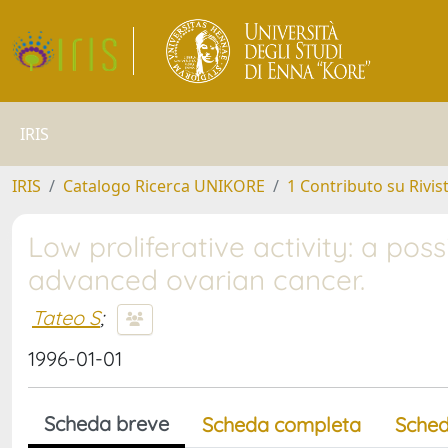
IRIS
IRIS
Catalogo Ricerca UNIKORE
1 Contributo su Rivis
Low proliferative activity: a poss
advanced ovarian cancer.
Tateo S
;
1996-01-01
Scheda breve
Scheda completa
Sched