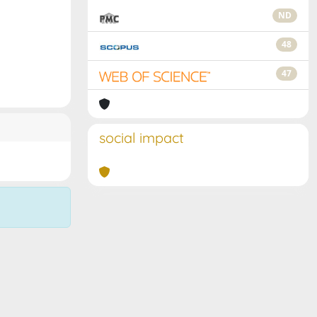
ND
48
47
social impact