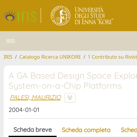
IRIS
IRIS
Catalogo Ricerca UNIKORE
1 Contributo su Rivis
A GA Based Design Space Explo
System-on-a-Chip Platforms
PALESI, MAURIZIO
2004-01-01
Scheda breve
Scheda completa
Sched