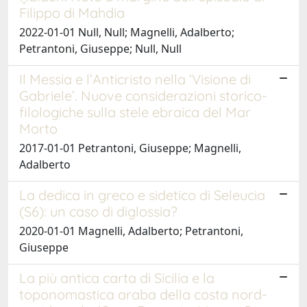
Filippo di Mahdia
2022-01-01 Null, Null; Magnelli, Adalberto;
Petrantoni, Giuseppe; Null, Null
Il Messia e l’Anticristo nella ‘Visione di
Gabriele’. Nuove considerazioni storico-
filologiche sulla stele ebraica del Mar
Morto
2017-01-01 Petrantoni, Giuseppe; Magnelli,
Adalberto
La dedica in greco e sidetico di Seleucia
(S6): un caso di diglossia?
2020-01-01 Magnelli, Adalberto; Petrantoni,
Giuseppe
La più antica carta di Sicilia e la
toponomastica araba della costa nord-