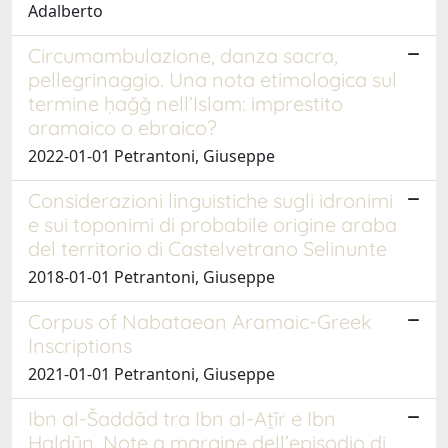
Adalberto
Circumambulazione, danza sacra,
pellegrinaggio. Una nota etimologica sul
termine ḥaǧǧ nell’Islam: imprestito
aramaico o ebraico?
2022-01-01 Petrantoni, Giuseppe
Considerazioni linguistiche sugli idronimi
e sui toponimi di probabile origine araba
del territorio di Castelvetrano Selinunte
2018-01-01 Petrantoni, Giuseppe
Corpus of Nabataean Aramaic-Greek
Inscriptions
2021-01-01 Petrantoni, Giuseppe
Ibn al-Šaddād tra Ibn al-Aṯīr e Ibn
Ḫaldūn. Note a margine dell’episodio di