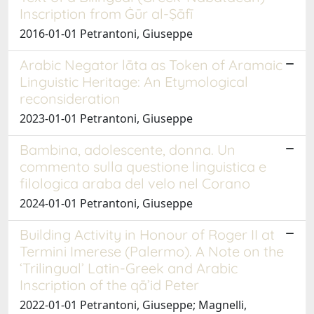
Inscription from Ġūr al-Ṣāfī
2016-01-01 Petrantoni, Giuseppe
Arabic Negator lāta as Token of Aramaic
Linguistic Heritage: An Etymological
reconsideration
2023-01-01 Petrantoni, Giuseppe
Bambina, adolescente, donna. Un
commento sulla questione linguistica e
filologica araba del velo nel Corano
2024-01-01 Petrantoni, Giuseppe
Building Activity in Honour of Roger II at
Termini Imerese (Palermo). A Note on the
‘Trilingual’ Latin-Greek and Arabic
Inscription of the qā’id Peter
2022-01-01 Petrantoni, Giuseppe; Magnelli,