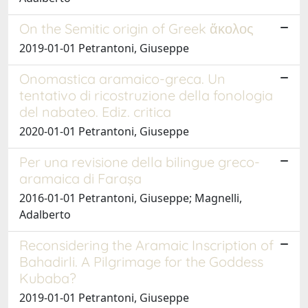
On the Semitic origin of Greek ἄκολος
2019-01-01 Petrantoni, Giuseppe
Onomastica aramaico-greca. Un
tentativo di ricostruzione della fonologia
del nabateo. Ediz. critica
2020-01-01 Petrantoni, Giuseppe
Per una revisione della bilingue greco-
aramaica di Faraşa
2016-01-01 Petrantoni, Giuseppe; Magnelli,
Adalberto
Reconsidering the Aramaic Inscription of
Bahadirli. A Pilgrimage for the Goddess
Kubaba?
2019-01-01 Petrantoni, Giuseppe