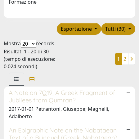
Formazione
Esportazione
Tutti (30)
Mostra
records
Risultati 1 - 20 di 30
(tempo di esecuzione:
1
2
0.024 secondi).
A Note on 7Q19, A Greek Fragment of
Jubilees from Qumran?
2017-01-01 Petrantoni, Giuseppe; Magnelli,
Adalberto
An Epigraphic Note on the Nabataean
Text of a Bilingual (Greek-Nabataean)