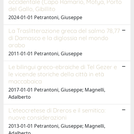
occidentale (Capo Ramario, Motya, Porto
del Gallo, Gibillito
2024-01-01 Petrantoni, Giuseppe
La Traslitterazione greca del salmo 78,77
di Damasco e la diglossia nel mondo
arabo
2011-01-01 Petrantoni, Giuseppe
Le bilingui greco-ebraiche di Tel Gezer e
le vicende storiche della città in età
maccabaica
2017-01-01 Petrantoni, Giuseppe; Magnelli,
Adalberto
L’eteocretese di Dreros e il semitico:
nuove considerazioni
2013-01-01 Petrantoni, Giuseppe; Magnelli,
Adalberto