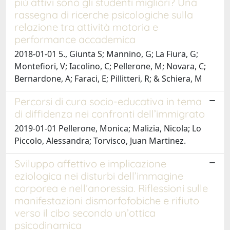
più attivi sono gli studenti migliori? Una
rassegna di ricerche psicologiche sulla
relazione tra attività motoria e
performance accademica
2018-01-01 5., Giunta S; Mannino, G; La Fiura, G;
Montefiori, V; Iacolino, C; Pellerone, M; Novara, C;
Bernardone, A; Faraci, E; Pillitteri, R; & Schiera, M
Percorsi di cura socio-educativa in tema
di diffidenza nei confronti dell’immigrato
2019-01-01 Pellerone, Monica; Malizia, Nicola; Lo
Piccolo, Alessandra; Torvisco, Juan Martinez.
Sviluppo affettivo e implicazione
eziologica nei disturbi dell’immagine
corporea e nell’anoressia. Riflessioni sulle
manifestazioni dismorfofobiche e rifiuto
verso il cibo secondo un’ottica
psicodinamica