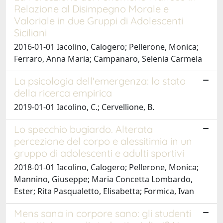
Relazione al Disimpegno Morale e
Valoriale in due Gruppi di Adolescenti
Siciliani
2016-01-01 Iacolino, Calogero; Pellerone, Monica;
Ferraro, Anna Maria; Campanaro, Selenia Carmela
La psicologia dell'emergenza: lo stato
della ricerca empirica
2019-01-01 Iacolino, C.; Cervellione, B.
Lo specchio bugiardo. Alterata
percezione del corpo e alessitimia in un
gruppo di adolescenti e adulti sportivi
2018-01-01 Iacolino, Calogero; Pellerone, Monica;
Mannino, Giuseppe; Maria Concetta Lombardo,
Ester; Rita Pasqualetto, Elisabetta; Formica, Ivan
Mens sana in corpore sano: gli studenti