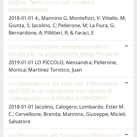
sogno. Temi onirici nel modello
psicodinamico
2018-01-01 4., Mannino G; Montefiori, V; Vitiello, M;
Giunta, S; Iacolino, C; Pellerone, M; La Fiura, G;
Bernardone, A; Pillitteri, R; & Faraci, E
La comunicazione interpersonale in
corsia per la promozione della Persona
2019-01-01 LO PICCOLO, Alessandra; Pellerone,
Monica; Martinez Torvisco, Juan
La dipendenza da Internet: Il fenomeno
dell’IGD in un campione non clinico di
videogiocatori di MOBA e MMORPG
2018-01-01 Iacolino, Calogero; Lombardo, Ester M.
C.; Cervellione, Brenda; Mannino, Giuseppe; Micieli,
Salvatore
La Percezione del Fenomeno Mafioso in