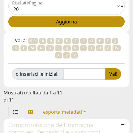
Risultati/Pagina
Vai a:
0-9
A
B
C
D
E
F
G
H
I
J
K
L
M
N
O
P
Q
R
S
T
U
V
W
X
Y
Z
o inserisci le iniziali:
Mostrati risultati da 1 a 11
di 11
esporta metadati
Compromissione dell’immagine
corporea. Percezioni e valutazioni