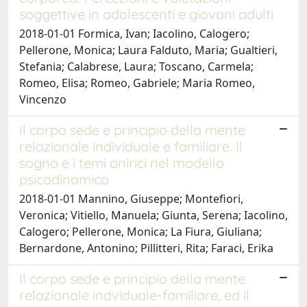
soggettive in adolescenti e giovani adulti
2018-01-01 Formica, Ivan; Iacolino, Calogero;
Pellerone, Monica; Laura Falduto, Maria; Gualtieri,
Stefania; Calabrese, Laura; Toscano, Carmela;
Romeo, Elisa; Romeo, Gabriele; Maria Romeo,
Vincenzo
Il corpo sede e principio della mente
relazionale individuale e familiare. Il
sogno e i temi onirici nel modello
psicodinamico
2018-01-01 Mannino, Giuseppe; Montefiori,
Veronica; Vitiello, Manuela; Giunta, Serena; Iacolino,
Calogero; Pellerone, Monica; La Fiura, Giuliana;
Bernardone, Antonino; Pillitteri, Rita; Faraci, Erika
Il corpo sede e principio della mente
relazionale indviduale-familiare, ed il