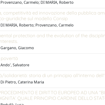
 Provenzano, Carmelo; DI MARIA, Roberto
a, competitività ed innovazione della pubblica am
o-giuridiche sul modello Consip
 DI MARIA, Roberto; Provenzano, Carmelo
ntal protection and the evolution of the discipl
nterests.
1 Gargano, Giacomo
 povertà
 Ando', Salvatore
à/solidarietà: storia di un principio all'interno de
Di Pietro, Caterina Maria
PROCEDIMENTO E DIRITTO EUROPEO AD UNA “BU
IGNITA’ QUALE PRINCIPIO CARDINE DELLO STAT
 Pedullà, Luca