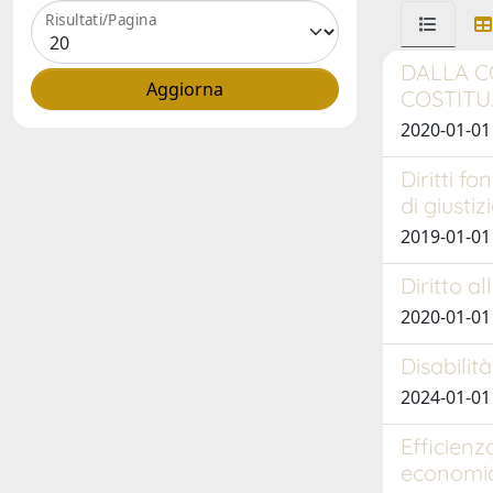
Risultati/Pagina
DALLA C
COSTITU
2020-01-01
Diritti f
di giusti
2019-01-01 
Diritto al
2020-01-01
Disabilit
2024-01-01
Efficienz
economic