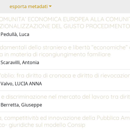
esporta metadati
OMUNITA’ ECONOMICA EUROPEA ALLA COMUNITÀ 
ZIONALIZZAZIONE DEL GIUSTO PROCEDIMENTO
 Pedullà, Luca
ondamentali dello straniero e libertà “economiche” 
zia in materia di ricongiungimento familiare
Scaravilli, Antonia
l'oblio: fra diritto di cronaca e diritto di rievocazi
 Valvo, LUCIA ANNA
à e discriminazione nel mercato del lavoro tra dirit
 Berretta, Giuseppe
a, competitività ed innovazione della Pubblica Am
o- giuridiche sul modello Consip