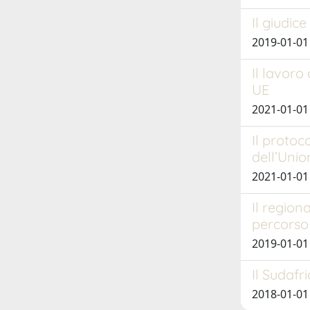
Il giudic
2019-01-0
Il lavoro
UE
2021-01-01
Il protoc
dell’Uni
2021-01-01 
Il region
percorso 
2019-01-0
Il Sudafr
2018-01-0