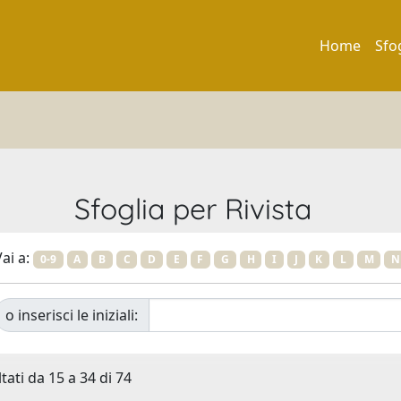
Home
Sfo
Sfoglia per Rivista
ai a:
0-9
A
B
C
D
E
F
G
H
I
J
K
L
M
N
o inserisci le iniziali:
tati da 15 a 34 di 74