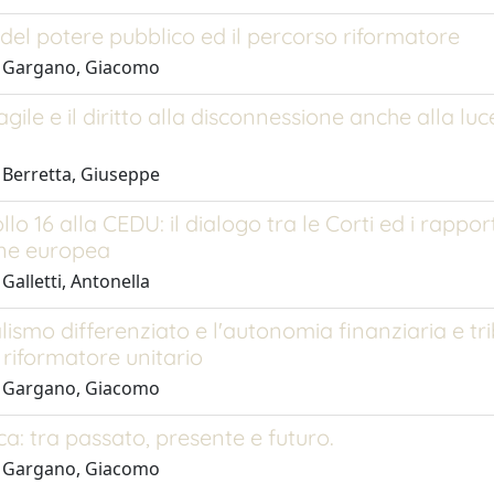
e del potere pubblico ed il percorso riformatore
1 Gargano, Giacomo
 agile e il diritto alla disconnessione anche alla l
 Berretta, Giuseppe
ollo 16 alla CEDU: il dialogo tra le Corti ed i rappo
one europea
Galletti, Antonella
alismo differenziato e l'autonomia finanziaria e tr
riformatore unitario
1 Gargano, Giacomo
ica: tra passato, presente e futuro.
1 Gargano, Giacomo