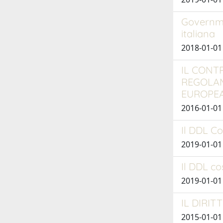
Governme
italiana
2018-01-01
IL CONT
REGOLAM
EUROPE
2016-01-01
Il DDL Co
2019-01-01 
Il DDL co
2019-01-01
IL DIRI
2015-01-01 