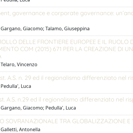
nt, governance e corporate governance: un’anali
 Gargano, Giacomo; Talamo, Giuseppina
ROLLO DELLE FRONTIERE EUROPEE E IL RUOLO 
ENTO COM (2015) 671 PER LA CREAZIONE DI UN
A
 Telaro, Vincenzo
st. A.S. n. 29 ed il regionalismo differenziato nel r
Pedulla', Luca
st. A.S. n.29 ed il regionalismo differenziato nel ri
 Gargano, Giacomo; Pedulla', Luca
TTO SOVRANAZIONALE TRA GLOBALIZZAZIONE E
Galletti, Antonella