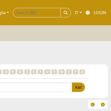
glia
IT
LOGIN
O
P
Q
R
S
T
U
V
W
X
Y
Z